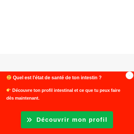
Quel est l'état de santé de ton intestin ?
Découvre ton profil intestinal et ce que tu peux faire
Copyright © 2026 Cultiver sa vie – Tous droits réservés
dès maintenant.
Mention légal
Découvrir mon profil
Contact