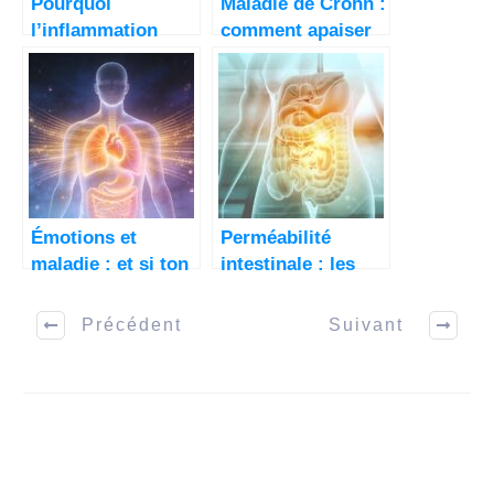
Pourquoi
Maladie de Crohn :
l’inflammation
comment apaiser
intestinale est au
ton intestin au
cœur de 70% des
naturel
maladies.
Émotions et
Perméabilité
maladie : et si ton
intestinale : les
corps essayait de
clés pour guérir
te dire quelque
naturellement
Précédent
Suivant
chose ?