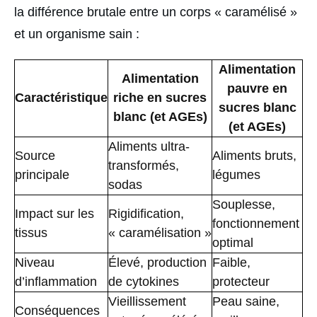
la différence brutale entre un corps « caramélisé »
et un organisme sain :
Alimentation
Alimentation
pauvre en
Caractéristique
riche en sucres
sucres blanc
blanc (et AGEs)
(et AGEs)
Aliments ultra-
Source
Aliments bruts,
transformés,
principale
légumes
sodas
Souplesse,
Impact sur les
Rigidification,
fonctionnement
tissus
« caramélisation »
optimal
Niveau
Élevé, production
Faible,
d’inflammation
de cytokines
protecteur
Vieillissement
Peau saine,
Conséquences