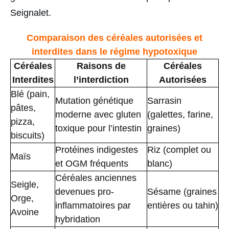
Seignalet.
Comparaison des céréales autorisées et
interdites dans le régime hypotoxique
Céréales
Raisons de
Céréales
Interdites
l’interdiction
Autorisées
Blé (pain,
Mutation génétique
Sarrasin
pâtes,
moderne avec gluten
(galettes, farine,
pizza,
toxique pour l’intestin
graines)
biscuits)
Protéines indigestes
Riz (complet ou
Maïs
et OGM fréquents
blanc)
Céréales anciennes
Seigle,
devenues pro-
Sésame (graines
Orge,
inflammatoires par
entières ou tahin)
Avoine
hybridation