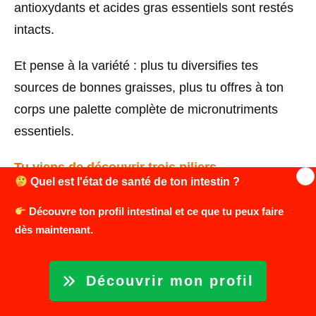
antioxydants et acides gras essentiels sont restés
intacts.
Et pense à la variété : plus tu diversifies tes
sources de bonnes graisses, plus tu offres à ton
corps une palette complète de micronutriments
essentiels.
Tu viens de découvrir trois piliers
Quel est l'état de santé de ton intestin ?
fondamentaux du régime hypotoxique :
éliminer
les produits laitiers, dire adieu aux céréales
Découvre ton profil intestinal et ce que tu peux faire
dès maintenant.
modernes, et privilégier une cuisson douce.
Ce ne sont que les premières étapes, mais elles
Découvrir mon profil
suffisent déjà à amorcer une transformation
profonde.