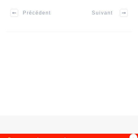
ton intestin au
et précautions
naturel
Précédent
Suivant