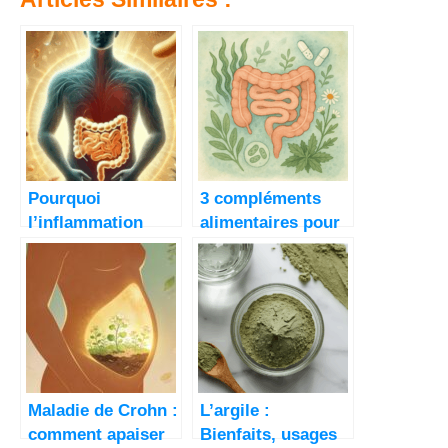
Pourquoi
3 compléments
l’inflammation
alimentaires pour
intestinale est au
réparer ton
cœur de 70% des
intestin en
maladies.
profondeur
Maladie de Crohn :
L’argile :
comment apaiser
Bienfaits, usages