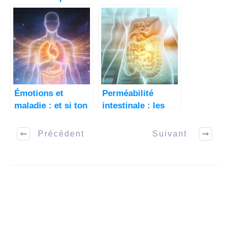
ton intestin au
intestinale est au
naturel
cœur de 70% des
maladies.
Émotions et
Perméabilité
maladie : et si ton
intestinale : les
corps essayait de
clés pour guérir
te dire quelque
naturellement
Précédent
Suivant
chose ?