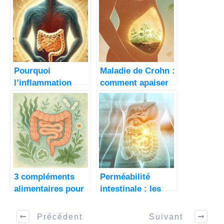
Pourquoi
Maladie de Crohn :
l’inflammation
comment apaiser
intestinale est au
ton intestin au
cœur de 70% des
naturel
maladies.
3 compléments
Perméabilité
alimentaires pour
intestinale : les
réparer ton
clés pour guérir
intestin en
naturellement
Précédent
Suivant